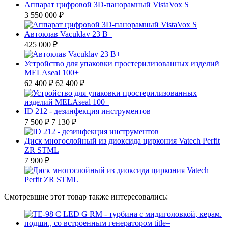
Аппарат цифровой ЗD-панорамный VistaVox S
3 550 000 ₽
Автоклав Vacuklav 23 B+
425 000 ₽
Устройство для упаковки простерилизованных изделий
MELAseal 100+
62 400 ₽
62 400 ₽
ID 212 - дезинфекция инструментов
7 500 ₽
7 130 ₽
Диск многослойный из диоксида циркония Vatech Perfit
ZR STML
7 900 ₽
Смотревшие этот товар также интересовались: