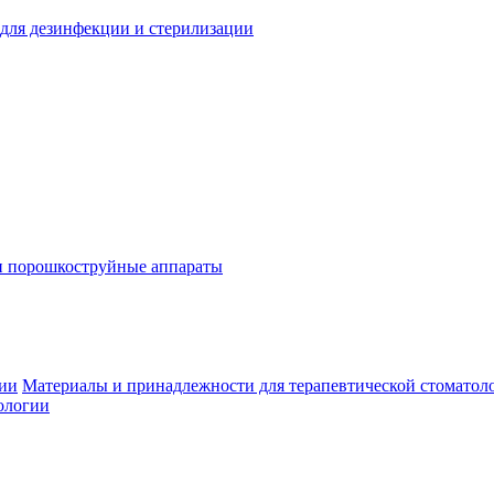
для дезинфекции и стерилизации
и порошкоструйные аппараты
гии
Материалы и принадлежности для терапевтической стоматол
ологии