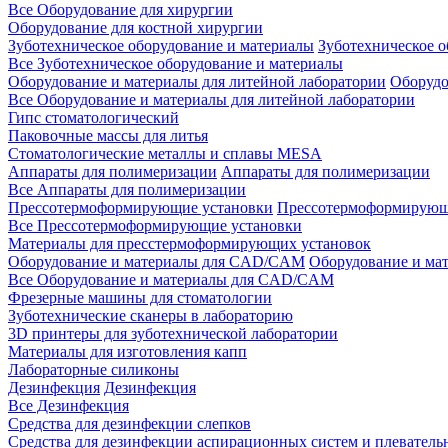
Все Оборудование для хирургии
Оборудование для костной хирургии
Зуботехническое оборудование и материалы
Зуботехническое 
Все Зуботехническое оборудование и материалы
Оборудование и материалы для литейной лаборатории
Оборудо
Все Оборудование и материалы для литейной лаборатории
Гипс стоматологический
Паковочные массы для литья
Стоматологические металлы и сплавы MESA
Аппараты для полимеризации
Аппараты для полимеризации
Все Аппараты для полимеризации
Прессотермоформирующие установки
Прессотермоформирующ
Все Прессотермоформирующие установки
Материалы для пресстермоформирующих установок
Оборудование и материалы для CAD/CAM
Оборудование и м
Все Оборудование и материалы для CAD/CAM
Фрезерные машины для стоматологии
Зуботехнические сканеры в лабораторию
3D принтеры для зуботехнической лаборатории
Материалы для изготовления капп
Лабораторные силиконы
Дезинфекция
Дезинфекция
Все Дезинфекция
Средства для дезинфекции слепков
Средства для дезинфекции аспирационных систем и плеватель