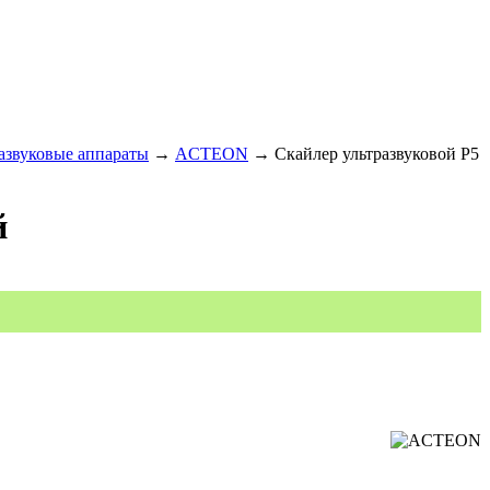
азвуковые аппараты
→
ACTEON
→
Скайлер ультразвуковой P5
й