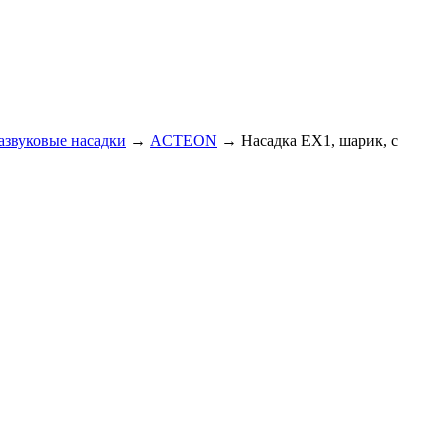
азвуковые насадки
→
ACTEON
→
Насадка EX1, шарик, с