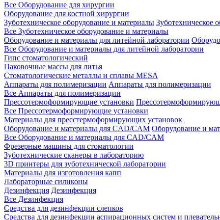
Все Оборудование для хирургии
Оборудование для костной хирургии
Зуботехническое оборудование и материалы
Зуботехническое 
Все Зуботехническое оборудование и материалы
Оборудование и материалы для литейной лаборатории
Оборудо
Все Оборудование и материалы для литейной лаборатории
Гипс стоматологический
Паковочные массы для литья
Стоматологические металлы и сплавы MESA
Аппараты для полимеризации
Аппараты для полимеризации
Все Аппараты для полимеризации
Прессотермоформирующие установки
Прессотермоформирующ
Все Прессотермоформирующие установки
Материалы для пресстермоформирующих установок
Оборудование и материалы для CAD/CAM
Оборудование и м
Все Оборудование и материалы для CAD/CAM
Фрезерные машины для стоматологии
Зуботехнические сканеры в лабораторию
3D принтеры для зуботехнической лаборатории
Материалы для изготовления капп
Лабораторные силиконы
Дезинфекция
Дезинфекция
Все Дезинфекция
Средства для дезинфекции слепков
Средства для дезинфекции аспирационных систем и плеватель