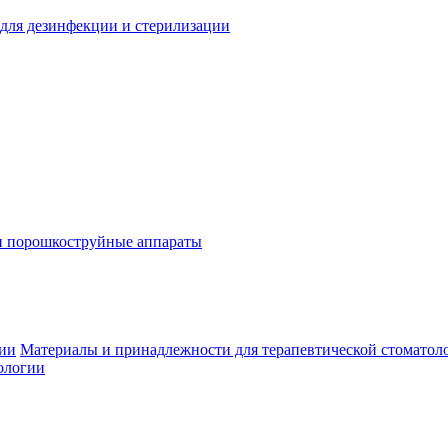
для дезинфекции и стерилизации
и порошкоструйные аппараты
гии
Материалы и принадлежности для терапевтической стоматол
ологии