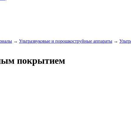
ериалы
→
Ультразвуковые и порошкоструйные аппараты
→
Ультр
зным покрытием