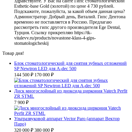
Здравствуйте. У Вас на сайте Гипс стоматологический
Esthetic-base Gold (золотой) по цене 4 730 рублей.
Подскажите, пожалуйста, за какой объем данная цена?
Администратор:
Добрый день, Виталий. Гипс Дентона
временно не поставляется в Россию. Предлагаю
рассмотреть гипс другого производителя Ege Dental,
Турция. Ссылку прикрепляю https://tk-
vitalevv.ru/products/novastone-klass-4-gips-
stomatologicheskij
Товар дня!
Блок стоматологический для снятия зубных отложений
SP Newtron LED для A-dec 500
144 500 ₽
170 000 ₽
Диск многослойный из диоксида циркония Vatech Perfit
ZR STML
7 900 ₽
Ультразвуковой аппарат Vector Paro (аппарат Вектор
Паро)
320 000 ₽
380 000 ₽