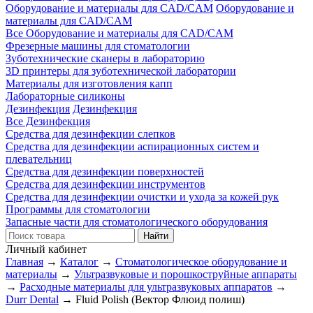
Оборудование и материалы для CAD/CAM
Оборудование и
материалы для CAD/CAM
Все Оборудование и материалы для CAD/CAM
Фрезерные машины для стоматологии
Зуботехнические сканеры в лабораторию
3D принтеры для зуботехнической лаборатории
Материалы для изготовления капп
Лабораторные силиконы
Дезинфекция
Дезинфекция
Все Дезинфекция
Средства для дезинфекции слепков
Средства для дезинфекции аспирационных систем и
плевательниц
Средства для дезинфекции поверхностей
Средства для дезинфекции инструментов
Средства для дезинфекции очистки и ухода за кожей рук
Программы для стоматологии
Запасные части для стоматологического оборудования
Личный кабинет
Главная
→
Каталог
→
Стоматологическое оборудование и
материалы
→
Ультразвуковые и порошкоструйные аппараты
→
Расходные материалы для ультразвуковых аппаратов
→
Durr Dental
→
Fluid Polish (Вектор Флюид полиш)