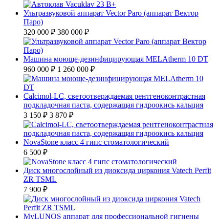
Ультразвуковой аппарат Vector Paro (аппарат Вектор
Паро)
320 000 ₽
380 000 ₽
Машина моюще-дезинфицирующая MELAtherm 10 DT
960 000 ₽
1 260 000 ₽
Calcimol-LC, светоотверждаемая рентгеноконтрастная
подкладочная паста, содержащая гидроокись кальция
3 150 ₽
3 870 ₽
NovaStone класс 4 гипс стоматологический
6 500 ₽
Диск многослойный из диоксида циркония Vatech Perfit
ZR TSML
7 900 ₽
MyLUNOS аппарат для профессиональной гигиены