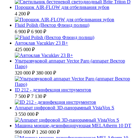
Порошок AIR-FLOW для отбеливания зубов
4 200 ₽
Fluid Polish (Вектор Флюид полиш)
6 900 ₽
6 900 ₽
Автоклав Vacuklav 23 B+
425 000 ₽
Ультразвуковой аппарат Vector Paro (аппарат Вектор
Паро)
320 000 ₽
380 000 ₽
ID 212 - дезинфекция инструментов
7 500 ₽
7 130 ₽
Аппарат цифровой ЗD-панорамный VistaVox S
3 550 000 ₽
Машина моюще-дезинфицирующая MELAtherm 10 DT
960 000 ₽
1 260 000 ₽