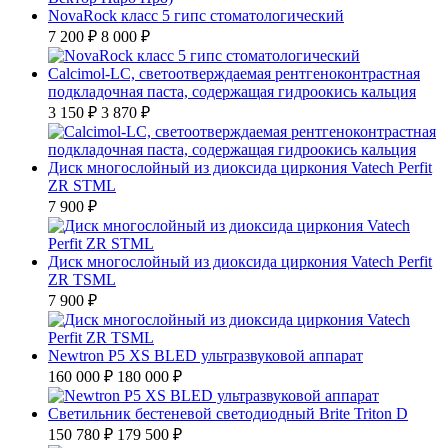
NovaRock класс 5 гипс стоматологический
7 200 ₽
8 000 ₽
Calcimol-LC, светоотверждаемая рентгеноконтрастная
подкладочная паста, содержащая гидроокись кальция
3 150 ₽
3 870 ₽
Диск многослойный из диоксида циркония Vatech Perfit
ZR STML
7 900 ₽
Диск многослойный из диоксида циркония Vatech Perfit
ZR TSML
7 900 ₽
Newtron P5 XS BLED ультразвуковой аппарат
160 000 ₽
180 000 ₽
Светильник бестеневой светодиодный Brite Triton D
150 780 ₽
179 500 ₽