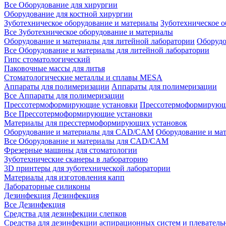
Все Оборудование для хирургии
Оборудование для костной хирургии
Зуботехническое оборудование и материалы
Зуботехническое 
Все Зуботехническое оборудование и материалы
Оборудование и материалы для литейной лаборатории
Оборудо
Все Оборудование и материалы для литейной лаборатории
Гипс стоматологический
Паковочные массы для литья
Стоматологические металлы и сплавы MESA
Аппараты для полимеризации
Аппараты для полимеризации
Все Аппараты для полимеризации
Прессотермоформирующие установки
Прессотермоформирующ
Все Прессотермоформирующие установки
Материалы для пресстермоформирующих установок
Оборудование и материалы для CAD/CAM
Оборудование и м
Все Оборудование и материалы для CAD/CAM
Фрезерные машины для стоматологии
Зуботехнические сканеры в лабораторию
3D принтеры для зуботехнической лаборатории
Материалы для изготовления капп
Лабораторные силиконы
Дезинфекция
Дезинфекция
Все Дезинфекция
Средства для дезинфекции слепков
Средства для дезинфекции аспирационных систем и плеватель