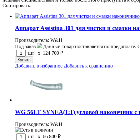
Сортировать:
по популярности
по цене
по названию
Аппарат Assistina 301 для чистки и смазки н
Производитель: W&H
Под заказ
Данный товар поставляется по предоплате. 
шт x
124 700
₽
Добавить в избранное
Добавить к сравнению
WG 56LT SYNEA(1:1) угловой наконечник с п
Производитель: W&H
шт x
66 800
₽