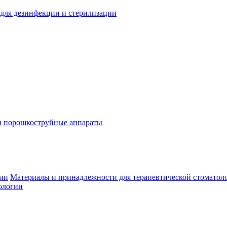
для дезинфекции и стерилизации
и порошкоструйные аппараты
гии
Материалы и принадлежности для терапевтической стоматол
ологии